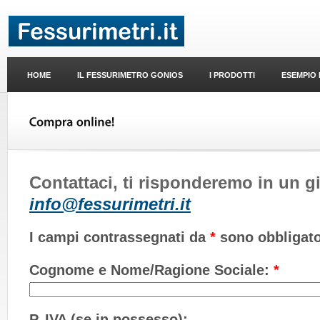
HOME
IL FESSURIMETRO GONIOS
I PRODOTTI
ESEMPIO 
Contattaci, ti risponderemo in un g
info@fessurimetri.it
I campi contrassegnati da
*
sono obbligato
Cognome e Nome/Ragione Sociale:
*
P. IVA (se in possesso):